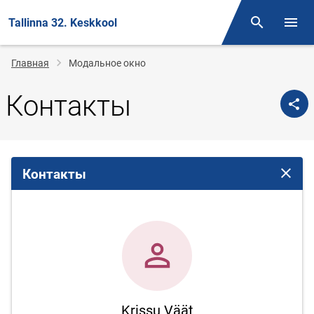
Tallinna 32. Keskkool
Поиск
Откр
Строка
Главная
Модальное окно
навигации
Контакты
Контакты
Закрыт
Krissu Väät