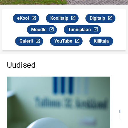
eKool
Koolitaip
Digitaip
Link avaneb uuel leheküljel
Link avaneb uuel leheküljel
Link avaneb uuel l
Moodle
Tunniplaan
Link avaneb uuel leheküljel
Link avaneb uuel leheküljel
Galerii
YouTube
Kiilitaja
Link avaneb uuel leheküljel
Link avaneb uuel leheküljel
Uudised