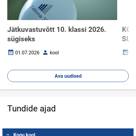
Jätkuvastuvõtt 10. klassi 2026.
KOO
sügiseks
SUV
01.07.2026
kool
25
Loomise kuupäev
Autor
Loomi
Ava uudised
Tundide ajad
Vali asukoht
Kogu kool