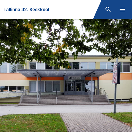
Front page
Tallinna 32. Keskkool
Otsing
Menüü