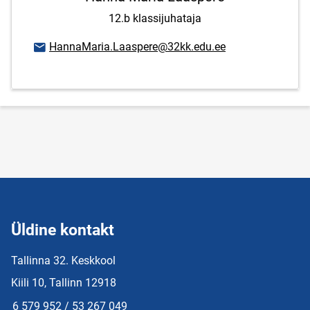
12.b klassijuhataja
E-posti aadress
HannaMaria.Laaspere@32kk.edu.ee
Üldine kontakt
Tallinna 32. Keskkool
Kiili 10, Tallinn 12918
6 579 952 / 53 267 049