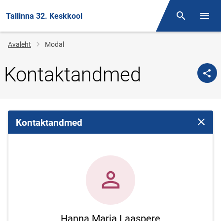
Tallinna 32. Keskkool
Otsing
Menüü
Jälglink
Avaleht
Modal
Kontaktandmed
Kontaktandmed
Sulge 
Hanna Maria Laaspere