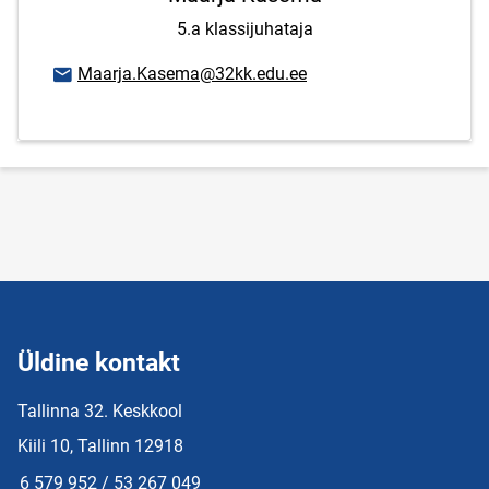
5.a klassijuhataja
E-posti aadress
Maarja.Kasema@32kk.edu.ee
Üldine kontakt
Tallinna 32. Keskkool
Kiili 10, Tallinn 12918
6 579 952 / 53 267 049