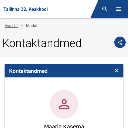
Tallinna 32. Keskkool
Otsing
Menüü
Jälglink
Avaleht
Modal
Kontaktandmed
Kontaktandmed
Sulge 
Maarja Kasema