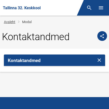
Tallinna 32. Keskkool
Otsing
Menüü
Jälglink
Avaleht
Modal
Kontaktandmed
Kontaktandmed
Sulge 