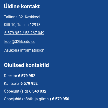
Üldine kontakt
Tallinna 32. Keskkool
Kiili 10, Tallinn 12918
6 579 952 / 53 267 049
kool@32kk.edu.ee
Asukoha informatsioon
Olulised kontaktid
Direktor
6 579 952
Kantselei
6 579 952
Õppejuht (alg)
6 548 032
Õppejuhid (põhik. ja gümn.)
6 579 950