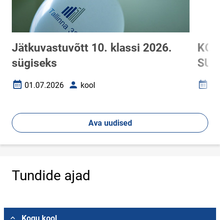
Jätkuvastuvõtt 10. klassi 2026.
KOO
sügiseks
SUV
01.07.2026
kool
25
Loomise kuupäev
Autor
Loomi
Ava uudised
Tundide ajad
Vali asukoht
Kogu kool