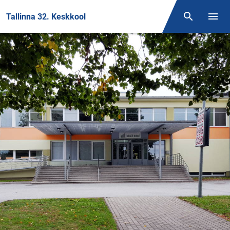
Front page
Tallinna 32. Keskkool
Otsing
Menüü