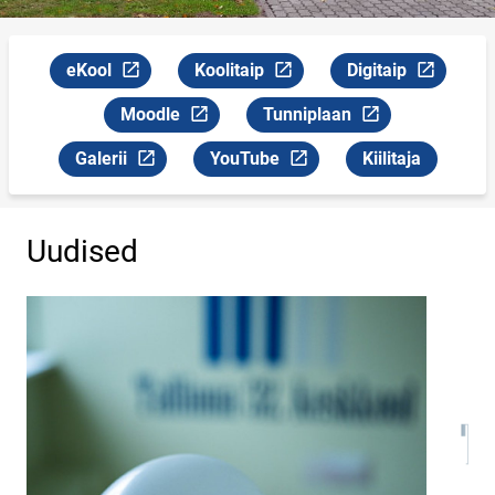
eKool
Koolitaip
Digitaip
Link avaneb uuel leheküljel
Link avaneb uuel leheküljel
Link avaneb uuel l
Moodle
Tunniplaan
Link avaneb uuel leheküljel
Link avaneb uuel leheküljel
Galerii
YouTube
Kiilitaja
Link avaneb uuel leheküljel
Link avaneb uuel leheküljel
Uudised