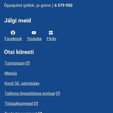
Õppejuhid (põhik. ja gümn.)
6 579 950
Jälgi meid
Facebook
Youtube
Flickr
Otsi kiiresti
Tunniplaan
Menüü
Kooli 50. sünnipäev
Tallinna linnatöötaja portaal
Tööpakkumised