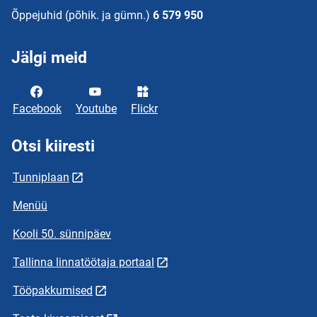
Õppejuhid (põhik. ja gümn.)
6 579 950
Jälgi meid
Facebook
Youtube
Flickr
Otsi kiiresti
Tunniplaan
Menüü
Kooli 50. sünnipäev
Tallinna linnatöötaja portaal
Tööpakkumised