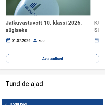
Jätkuvastuvõtt 10. klassi 2026.
KOO
sügiseks
SUV
01.07.2026
kool
25
Loomise kuupäev
Autor
Loomi
Ava uudised
Tundide ajad
Vali asukoht
Kogu kool