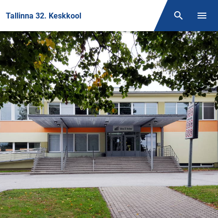
Front page
Tallinna 32. Keskkool
Otsing
Menüü