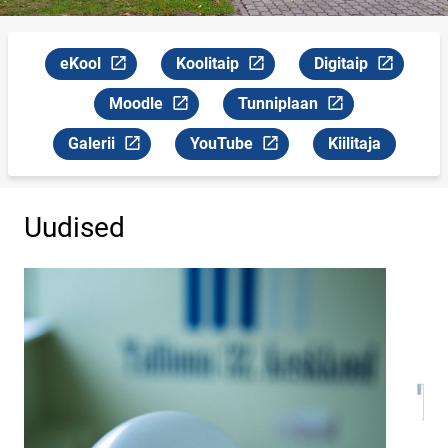
eKool
Koolitaip
Digitaip
Link avaneb uuel leheküljel
Link avaneb uuel leheküljel
Link avaneb uuel l
Moodle
Tunniplaan
Link avaneb uuel leheküljel
Link avaneb uuel leheküljel
Galerii
YouTube
Kiilitaja
Link avaneb uuel leheküljel
Link avaneb uuel leheküljel
Uudised